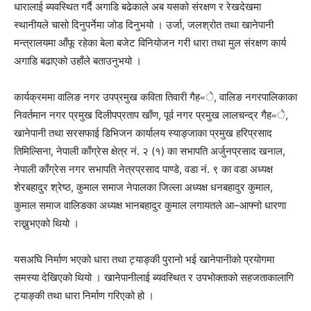
धारालाई ब्यवस्थित गर्दै अगाडि बढेकाले अब यसको संरक्षण र रेखदेखमा
स्थानीयले चासो दिनुपर्नेमा जोड दिनुभयो । उर्जा, जलश्रोत तथा खानेपानी
मन्त्रालयमा आँफू रहेका बेला बजेट विनियोजन गरी धारा तथा मुल संरक्षण कार्य
अगाडि बढाएको उहाँले बताउनुभयो ।
कार्यक्रममा वालिङ नगर उपप्रमुख कविता तिवारी गैह«े, वालिङ नगरपालिकाका
निवर्तमान नगर प्रमुख दिलीपप्रताप खाँण, पूर्व नगर प्रमुख लालचन्द्र गैह«े,
खानेपानी तथा सरसफाई डिभिजन कार्यालय स्याङ्जाका प्रमुख हरिप्रसाद
तिमिल्सिना, नेपाली काँग्रेस क्षेत्र नं. २ (१) का सभापति अर्जुनप्रसाद खनाल,
नेपाली काँग्रेस नगर सभापति नेत्रप्रसाद पाण्डे, वडा नं. ९ का वडा अध्यक्ष
शेरबहादुर श्रेष्ठ, कुमाल समाज नेपालका जिल्ला अध्यक्ष धनबहादुर कुमाल,
कुमाल समाज वालिङका अध्यक्ष भानबहादुर कुमाल लगायतले आ–आफ्नो धारणा
राख्नुभएको थियो ।
यसअघि निर्माण भएको धारा तथा ट्याङ्की पुरानो भई खानेपानीको प्रयोगमा
समस्या देखिएको थियो । खानेपानीलाई ब्यवस्थित र उपभोक्ताको सहजताकालागि
ट्याङ्की तथा धारा निर्माण गरिएको हो ।