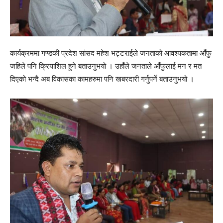
कार्यक्रममा गण्डकी प्रदेश सांसद महेश भट्टराईले जनताको आवश्यकतामा आँफु
जहिले पनि क्रियाशिल हुने बताउनुभयो । उहाँले जनताले आँफुलाई मन र मत
दिएको भन्दै अब विकासका कामहरुमा पनि खबरदारी गर्नुपर्ने बताउनुभयो ।