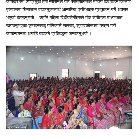
कार्यक्रममा उपप्रमुख हेमा न्यौपानेले यस प्रतियोगिताले महिला दिदीबहिनीहरुलाई
एकापसमा चिनाजान बढाउनुकासाथै आन्तरिक प्रतिभाहरु प्रष्फुटन गर्ने अवसर
भएको बताउनुभयो । उहाँले महिला दिदीबहिनीहरुले गीत संगीतका माध्यमबाट
उठाउनुभएका कुराहरुलाई पालिकाले सल्लाह, सुझावकोरुपमा ग्रहण गरी
कार्यान्वयनमा अगाडि बढाउने प्रतिवद्धता जनाउनुभयो ।