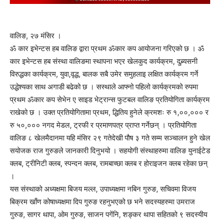
वालिङ, २७ मंसिर ।
ॐ कार इभेन्टस हब वालिङ द्वारा प्रथम ॐकार कप आयोजना गरिएको छ । ॐ
कार इभेन्टस हब संस्था वालिङमा स्थापना भएर खेलकुद कार्यक्रम, दुब्र्यसनी
विरुद्धका कार्यक्रम, युवा,वृद्ध, बालक सबै उमेर समुहलाइ लक्षित कार्यक्रम गर्ने
उद्धेश्यका साथ अगाडी बढेको छ । सस्थाले आफ्नो पहिलो कार्यक्रमको रुपमा
प्रथम ॐकार कप सेभेन ए साइड भेट्रान्स फुटबल वालिङ प्रतियोगिता कार्यक्रम
राखेको छ । उक्त प्रतियोगितामा प्रथम, द्धितिय हुनेले क्रमशः रु १,००,००० र
रु ५०,००० नगद मेडल, ट्रफी र प्रमाणपत्र प्राप्त गर्नेछन् । प्रतियोगिता
वालिङ ८ खेलमैदानमा यहि मंसिर २९ गतेदेखी पौष ३ गते सम्म सञ्चालन हुने खेल
सयोजक राज गुरुङले जानकारी दिनुभयो । सहयोगी संस्थाहरुमा वालिङ युनाईटेड
क्लब, ट्रीनिटी क्लब, स्पन्दन क्लब, रामबाच्छा क्लब र होराइजन क्लब रहेका छन्
।
यस संस्थाको अध्यक्षमा बिजय मल्ल, उपाध्यक्षमा नबिन गुरुङ, सचिवमा विजय
बिक्रम खाँण कोषाध्यक्षमा दिप गुरुङ रहनुभएको छ भने सदस्यहरुमा उमराज
गुरुङ, सागर थापा, ओम गुरुङ, साजन पगेंनि, शङ्कर थापा सहितको ९ सदस्यीय