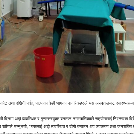
ट तथा दक्षिणी पर्वत, पाल्पाका केही भागका नागरिकहरुले यस अस्पतालबाट स्वास्थ्यसम्बन
मी दिनमा अझै ब्यवस्थित र गुणस्तरयुक्त बनाउन नगरपालिकाले सहयोगलाई निरन्तरता दिं
ख खाँणले भन्नुभयो, “यसलाई अझै ब्यवस्थित र दीगो बनाउन थप उपकरण तथा जनशक्ति ब्य