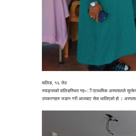
वालिङ, १६ जेठ
स्याङ्जाको वालिङस्थित गह«ौं प्राथमिक अस्पतालले सुत्केर
उपकरणहरु जडान गरी आजबाट सेवा थालिएको हो । अस्पतालमा आए