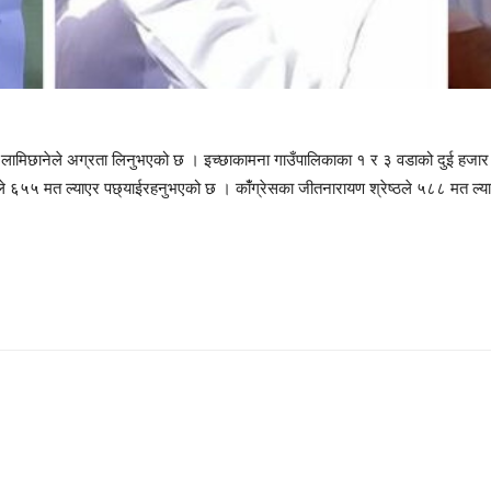
 रवि लामिछानेले अग्रता लिनुभएको छ । इच्छाकामना गाउँपालिकाका १ र ३ वडाको दुई ह
नेले ६५५ मत ल्याएर पछ्याईरहनुभएको छ । कांँग्रेसका जीतनारायण श्रेष्ठले ५८८ मत ल